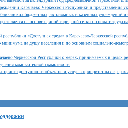
итываемой за календарный год среднемесячной заработной плате
реждений Карачаево-Черкесской Республики и представления 
убликанских бюджетных, автономных и казенных учреждений и о
уществляется на основе единой тарифной сетки по оплате труда
й республики «Доступная среда» в Карачаево-Черкесской респуб
 минимума на душу населения и по основным социально-демогр
рачаево-Черкесской Республики о мерах, принимаемых в целях 
учения компьютерной грамотности
торинга доступности объектов и услуг в приоритетных сферах 
поддержки