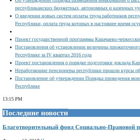
Об утверждении Порядка размещения информации о рассч
республиканских бюджетных, автономных и казенных уч
О введении новых систем оплаты труда работников респ
Республики, оплата труда которых в настоящее время ос
Проект государственной программы Карачаево-черкесско
Постановления об установлении величины прожиточного
Республике за IV квартал 2016 года
Проект постановления о порядке подготовки доклада Ка
Неработающие пенсионеры республики прошли курсы об
Постановление об утверждении Порядка проведения мони
Республике
13:15 PM
Последние новости
Благотворительный фонд Социально-Правовой 