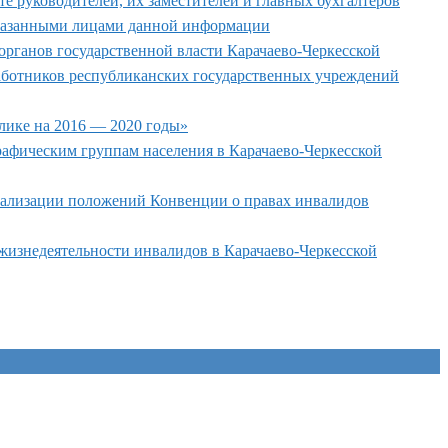
 руководителей, их заместителей и главных бухгалтеров
указанными лицами данной информации
рганов государственной власти Карачаево-Черкесской
 работников республиканских государственных учреждений
лике на 2016 — 2020 годы»
афическим группам населения в Карачаево-Черкесской
реализации положений Конвенции о правах инвалидов
жизнедеятельности инвалидов в Карачаево-Черкесской