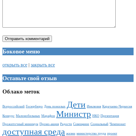
Боковое меню
открыть все
|
закрыть все
Оставьте свой отзыв
Облако меток
Дети
Всероссийский
Госюрбюро
День пожилых
Инклюзия
Карачаево-Черкесия
Министр
Конкурс
Маломобильных
Марафон
НКО
Презентация
Прожиточный минимум
Промо-акция
Радости
Совещание
Социальный
Чемпионат
доступная среда
жизни
министерство труда
проект