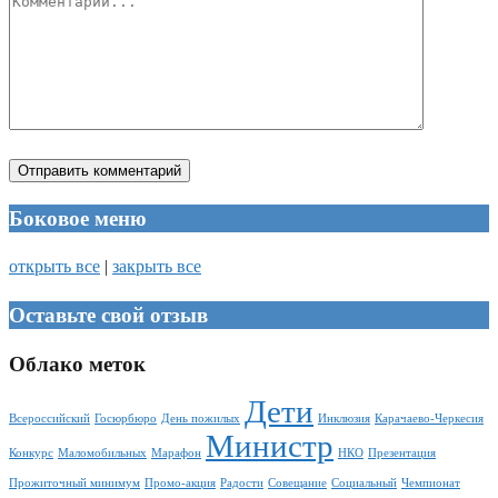
Боковое меню
открыть все
|
закрыть все
Оставьте свой отзыв
Облако меток
Дети
Всероссийский
Госюрбюро
День пожилых
Инклюзия
Карачаево-Черкесия
Министр
Конкурс
Маломобильных
Марафон
НКО
Презентация
Прожиточный минимум
Промо-акция
Радости
Совещание
Социальный
Чемпионат