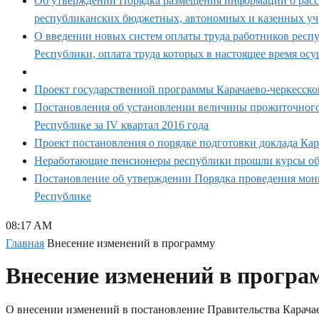
Об утверждении Порядка размещения информации о рассч
республиканских бюджетных, автономных и казенных уч
О введении новых систем оплаты труда работников респ
Республики, оплата труда которых в настоящее время ос
Проект государственной программы Карачаево-черкесско
Постановления об установлении величины прожиточного
Республике за IV квартал 2016 года
Проект постановления о порядке подготовки доклада Ка
Неработающие пенсионеры республики прошли курсы об
Постановление об утверждении Порядка проведения мони
Республике
08:17 AM
Главная
Внесение изменений в программу
Внесение изменений в програ
О внесении изменений в постановление Правительства Карача