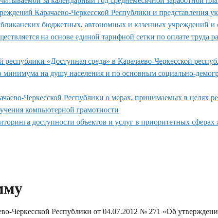
итываемой за календарный год среднемесячной заработной плате
реждений Карачаево-Черкесской Республики и представления 
убликанских бюджетных, автономных и казенных учреждений и о
уществляется на основе единой тарифной сетки по оплате труда
й республики «Доступная среда» в Карачаево-Черкесской респуб
 минимума на душу населения и по основным социально-демогр
рачаево-Черкесской Республики о мерах, принимаемых в целях 
учения компьютерной грамотности
торинга доступности объектов и услуг в приоритетных сферах 
мму
ево-Черкесской Республики от 04.07.2012 № 271 «Об утвержде