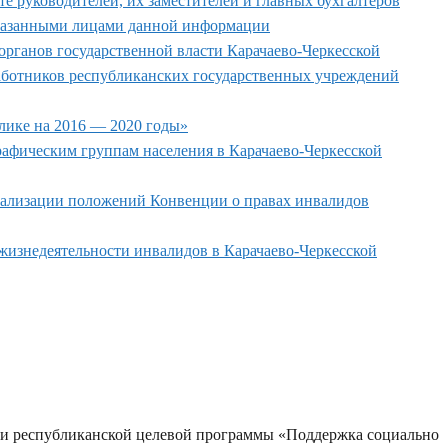
 руководителей, их заместителей и главных бухгалтеров
указанными лицами данной информации
рганов государственной власти Карачаево-Черкесской
 работников республиканских государственных учреждений
лике на 2016 — 2020 годы»
афическим группам населения в Карачаево-Черкесской
реализации положений Конвенции о правах инвалидов
жизнедеятельности инвалидов в Карачаево-Черкесской
нии республиканской целевой программы «Поддержка социально