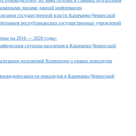
 руководителей, их заместителей и главных бухгалтеров
указанными лицами данной информации
рганов государственной власти Карачаево-Черкесской
 работников республиканских государственных учреждений
лике на 2016 — 2020 годы»
афическим группам населения в Карачаево-Черкесской
реализации положений Конвенции о правах инвалидов
жизнедеятельности инвалидов в Карачаево-Черкесской