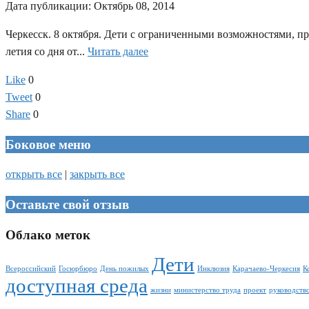
Дата публикации:
Октябрь 08, 2014
Черкесск. 8 октября. Дети с ограниченными возможностями, п
летия со дня от...
Читать далее
Like
0
Tweet
0
Share
0
Боковое меню
открыть все
|
закрыть все
Оставьте свой отзыв
Облако меток
Дети
Всероссийский
Госюрбюро
День пожилых
Инклюзия
Карачаево-Черкесия
К
доступная среда
жизни
министерство труда
проект
руководств