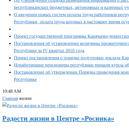
Об утверждении Порядка размещения информации о рассч
республиканских бюджетных, автономных и казенных уч
О введении новых систем оплаты труда работников респ
Республики, оплата труда которых в настоящее время ос
Проект государственной программы Карачаево-черкесско
Постановления об установлении величины прожиточного
Республике за IV квартал 2016 года
Проект постановления о порядке подготовки доклада Ка
Неработающие пенсионеры республики прошли курсы об
Постановление об утверждении Порядка проведения мони
Республике
10:48 AM
Главная
жизни
Радости жизни в Центре «Росинка»