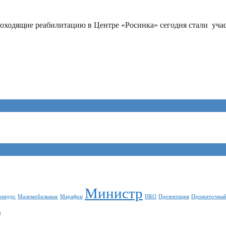
роходящие реабилитацию в Центре «Росинка» сегодня стали учас
Министр
онкурс
Маломобильных
Марафон
НКО
Презентация
Прожиточный
о