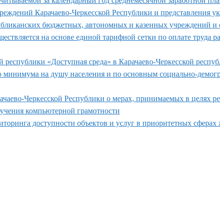
итываемой за календарный год среднемесячной заработной плате
реждений Карачаево-Черкесской Республики и представления 
убликанских бюджетных, автономных и казенных учреждений и о
уществляется на основе единой тарифной сетки по оплате труда
й республики «Доступная среда» в Карачаево-Черкесской респуб
 минимума на душу населения и по основным социально-демогр
рачаево-Черкесской Республики о мерах, принимаемых в целях 
учения компьютерной грамотности
торинга доступности объектов и услуг в приоритетных сферах 