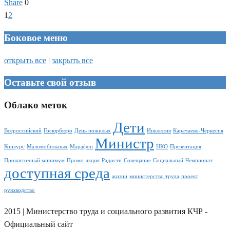
Share
0
1
2
Боковое меню
открыть все
|
закрыть все
Оставьте свой отзыв
Облако меток
Дети
Всероссийский
Госюрбюро
День пожилых
Инклюзия
Карачаево-Черкесия
Министр
Конкурс
Маломобильных
Марафон
НКО
Презентация
Прожиточный минимум
Промо-акция
Радости
Совещание
Социальный
Чемпионат
доступная среда
жизни
министерство труда
проект
руководство
2015 | Министерство труда и социального развития КЧР -
Официальный сайт