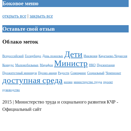
Боковое меню
открыть все
|
закрыть все
Оставьте свой отзыв
Облако меток
Дети
Всероссийский
Госюрбюро
День пожилых
Инклюзия
Карачаево-Черкесия
Министр
Конкурс
Маломобильных
Марафон
НКО
Презентация
Прожиточный минимум
Промо-акция
Радости
Совещание
Социальный
Чемпионат
доступная среда
жизни
министерство труда
проект
руководство
2015 | Министерство труда и социального развития КЧР -
Официальный сайт