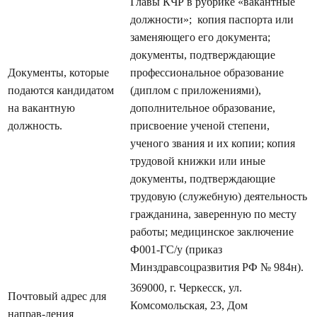
Главы КЧР в рубрике «вакантные
должности»; копия пас­порта или
заменяющего его документа;
документы, подтверждающие
Документы, которые
професси­ональ­ное образование
подаются кандидатом
(диплом с прило­жениями),
на вакантную
дополнительное образование,
должность.
присвоение ученой степени,
ученого звания и их копии; копия
трудовой книжки или иные
документы, подтверждающие
трудовую (служебную) деятельность
гражданина, заверенную по месту
работы; медицинское заключение
Ф001-ГС/у (приказ
Минздравсоцразвития РФ № 984н).
369000, г. Черкесск, ул.
Почтовый адрес для
Комсомольская, 23, Дом
направ-ления